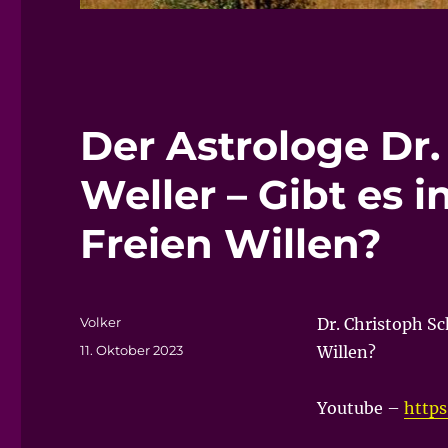
Der Astrologe Dr.
Weller – Gibt es i
Freien Willen?
Autor
Volker
Dr. Christoph Sc
Veröffentlicht
11. Oktober 2023
Willen?
am
Youtube –
http