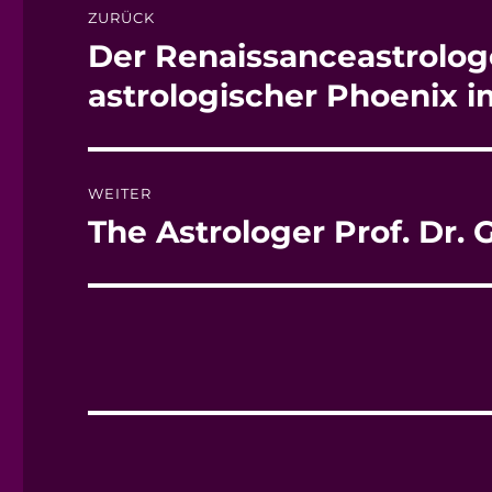
ZURÜCK
Der Renaissanceastrologe 
Vorheriger
Beitrag:
astrologischer Phoenix i
WEITER
The Astrologer Prof. Dr. 
Nächster
Beitrag: