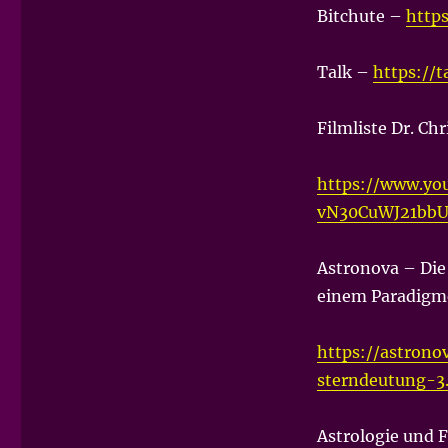
Bitchute –
http
Talk –
https://
Filmliste Dr. Ch
https://www.yo
vN30CuWJ21bbU
Astronova – Die
einem Paradigm
https://astrono
sterndeutung-3
Astrologie und F