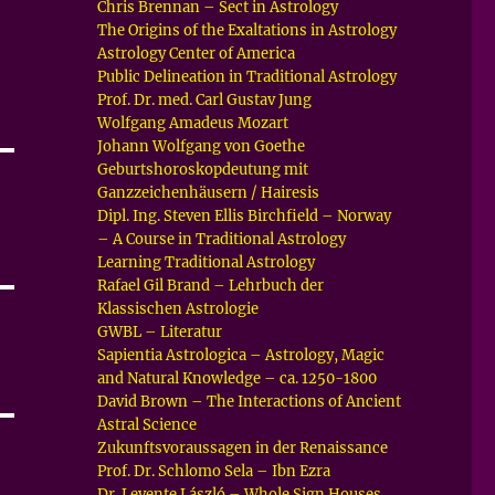
Chris Brennan – Sect in Astrology
The Origins of the Exaltations in Astrology
Astrology Center of America
Public Delineation in Traditional Astrology
Prof. Dr. med. Carl Gustav Jung
Wolfgang Amadeus Mozart
Johann Wolfgang von Goethe
Geburtshoroskopdeutung mit
Ganzzeichenhäusern / Hairesis
Dipl. Ing. Steven Ellis Birchfield – Norway
– A Course in Traditional Astrology
Learning Traditional Astrology
Rafael Gil Brand – Lehrbuch der
Klassischen Astrologie
GWBL – Literatur
Sapientia Astrologica – Astrology, Magic
and Natural Knowledge – ca. 1250-1800
David Brown – The Interactions of Ancient
Astral Science
Zukunftsvoraussagen in der Renaissance
Prof. Dr. Schlomo Sela – Ibn Ezra
Dr. Levente László – Whole Sign Houses