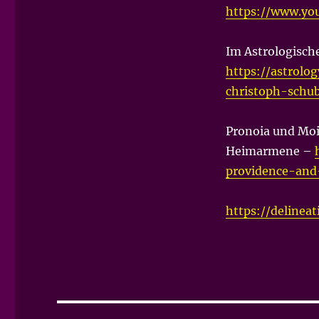
https://www.y
Im Astrologisch
https://astrolo
christoph-schub
Pronoia und Moi
Heimarmene –
providence-and
https://deline
Beitragsnavigation