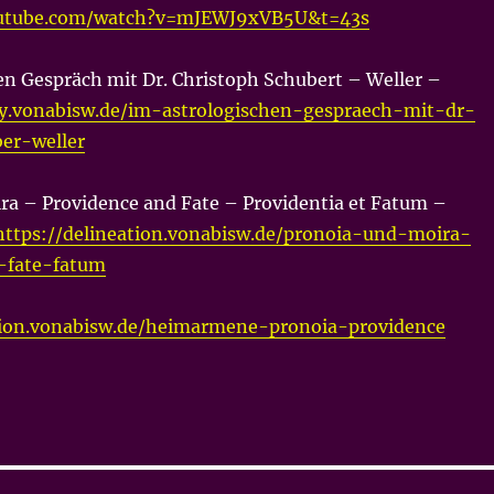
outube.com/watch?v=mJEWJ9xVB5U&t=43s
en Gespräch mit Dr. Christoph Schubert – Weller –
gy.vonabisw.de/im-astrologischen-gespraech-mit-dr-
er-weller
ra – Providence and Fate – Providentia et Fatum –
https://delineation.vonabisw.de/pronoia-und-moira-
-fate-fatum
ation.vonabisw.de/heimarmene-pronoia-providence