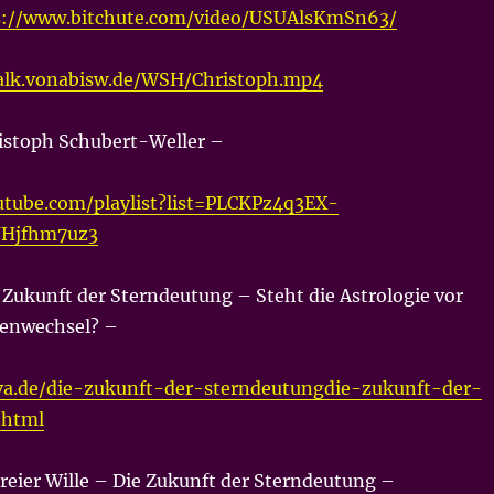
s://www.bitchute.com/video/USUAlsKmSn63/
talk.vonabisw.de/WSH/Christoph.mp4
ristoph Schubert-Weller –
utube.com/playlist?list=PLCKPz4q3EX-
Hjfhm7uz3
 Zukunft der Sterndeutung – Steht die Astrologie vor
enwechsel? –
va.de/die-zukunft-der-sterndeutungdie-zukunft-der-
.html
reier Wille – Die Zukunft der Sterndeutung –