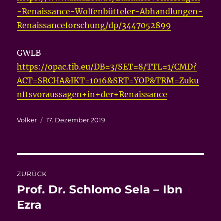
-Renaissance-Wolfenbütteler-Abhandlungen-
Renaissanceforschung/dp/3447052899
GWLB –
https://opac.tib.eu/DB=3/SET=8/TTL=1/CMD?
ACT=SRCHA&IKT=1016&SRT=YOP&TRM=Zuku
nftsvoraussagen+in+der+Renaissance
Autor
Veröffentlicht
Volker
17. Dezember 2019
am
Beitragsnavigation
ZURÜCK
Prof. Dr. Schlomo Sela – Ibn
Vorheriger
Beitrag:
Ezra